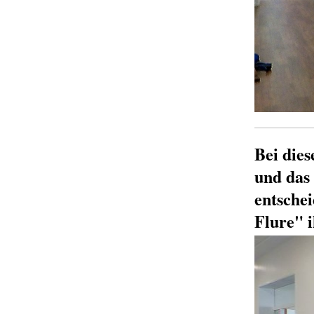
Bei dies
und das
entsche
Flure" 