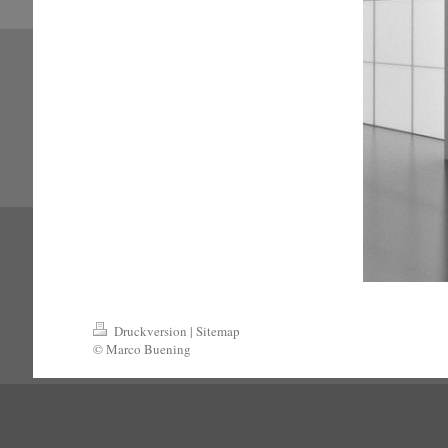
Druckversion
|
Sitemap
© Marco Buening